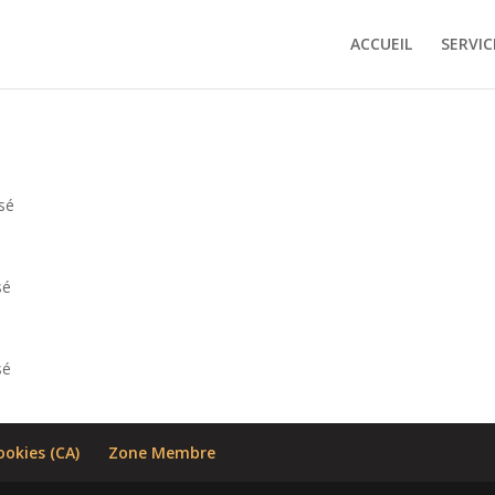
ACCUEIL
SERVIC
sé
sé
sé
ookies (CA)
Zone Membre