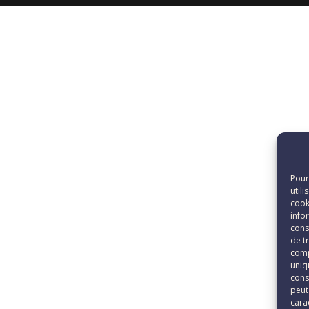
Pour
util
cook
info
cons
de t
comp
uniqu
cons
peut
cara