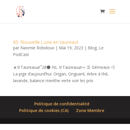
60. Nouvelle Lune en taureau!
par
Naomie Robidoux
|
Mai 19, 2023
|
Blog
,
Le
PodCast
☀️♉️Taureau🌿˚28🌑 NL ♉️Taureau🌿⇨ ♊️ Gémeaux 💨
La pige d’aujourd’hui: Origan, Onguard, Arbre à thé,
lavande, balance menthe verte voir les prix
Politique de confidentialité
Politique de cookies (CA)
Zone Membre