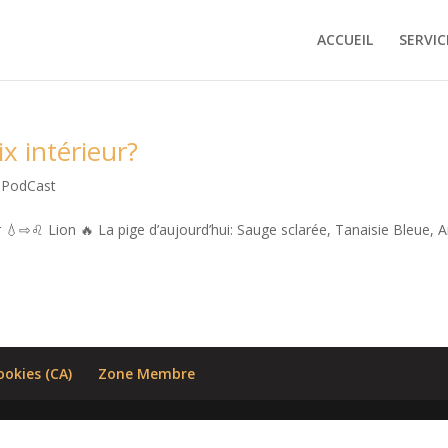
ACCUEIL
SERVIC
ix intérieur?
 PodCast
💧⇨♌️ Lion 🔥 La pige d’aujourd’hui: Sauge sclarée, Tanaisie Bleue, A
ookies (CA)
Zone Membre