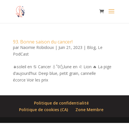
93. Bonne saison du cancer!
par
Naomie Robidoux
|
Juin 21, 2023
|
Blog
,
Le
PodCast
☀️soleil en ♋️ Cancer 💧˚0🌜lune en ♌️ Lion 🔥 La pige
d’aujourd’hui: Deep blue, petit grain, cannelle
écorce Voir les prix
Politique de confidentialité
Politique de cookies (CA)
Zone Membre