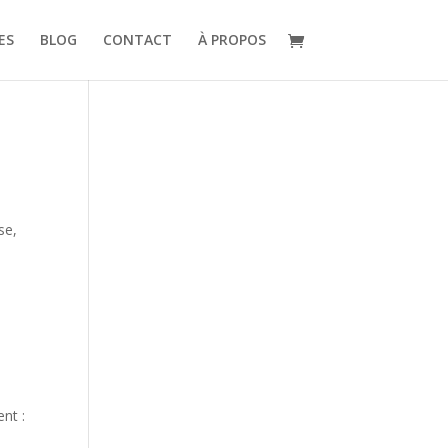
ES
BLOG
CONTACT
À PROPOS
se,
nt :