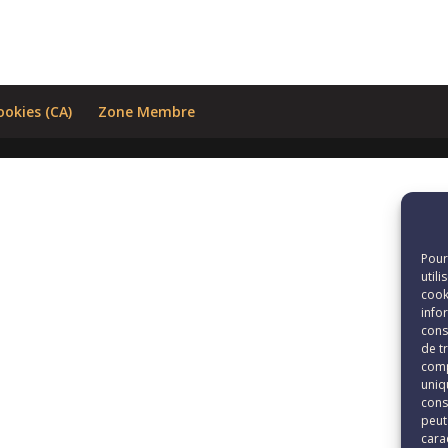
ookies (CA)
Zone Membre
Pour
util
cook
info
cons
de t
comp
uniqu
cons
peut
cara