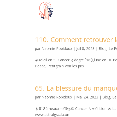
110. Comment retrouver la
par
Naomie Robidoux
|
Juil 8, 2023
|
Blog
,
Le P
☀️soleil en ♋️ Cancer 💧degré ˚16🌜lune en ♓️ P
Peace, Petitgrain Voir les prix
65. La blessure du manqu
par
Naomie Robidoux
|
Mai 24, 2023
|
Blog
,
Le
☀️♊️ Gémeaux 💨˚3🌜♋️ Cancer 💧⇨♌️ Lion 🔥 La pig
www.astralgraal.com