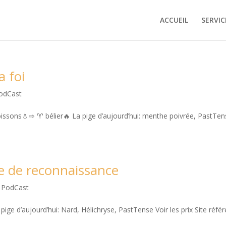
ACCUEIL
SERVIC
 foi
odCast
oissons💧⇨ ♈️ bélier🔥 La pige d’aujourd’hui: menthe poivrée, PastTen
e de reconnaissance
 PodCast
e d’aujourd’hui: Nard, Hélichryse, PastTense Voir les prix Site référe