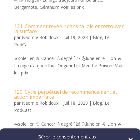
Bergamote, Géranium Voir les prix
121. Comment revenir dans ta joie et retrouver
la surface.
par
Naomie Robidoux
|
Juil 19, 2023
|
Blog
,
Le
PodCast
☀️soleil en ♋️ Cancer 💧degré ˚27 🌜lune en ♌️ Lion 🔥
La pige d’aujourd’hui: Onguard et Menthe Poivrée Voir
les prix
120. Cycle perpétuel de recommencement et
action imparfaite
par
Naomie Robidoux
|
Juil 18, 2023
|
Blog
,
Le
PodCast
☀️soleil en ♋️ Cancer 💧degré ˚26 🌜lune en ♌️ Lion 🔥
La pige d’aujourd’hui: Marjolaine, Sapin de Sibérie
Gérer le consentement aux
Poivre noir Voir les prix