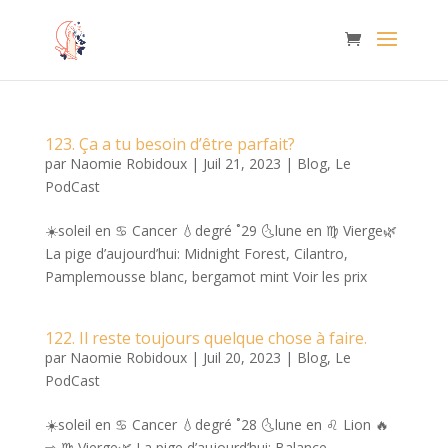
123. Ça a tu besoin d’être parfait?
par
Naomie Robidoux
|
Juil 21, 2023
|
Blog
,
Le
PodCast
☀️soleil en ♋️ Cancer 💧degré ˚29 🌜lune en ♍️ Vierge🌿
La pige d’aujourd’hui: Midnight Forest, Cilantro,
Pamplemousse blanc, bergamot mint Voir les prix
122. Il reste toujours quelque chose à faire.
par
Naomie Robidoux
|
Juil 20, 2023
|
Blog
,
Le
PodCast
☀️soleil en ♋️ Cancer 💧degré ˚28 🌜lune en ♌️ Lion 🔥
⇨ ♍️ Vierge🌿 La pige d’aujourd’hui: Balance,